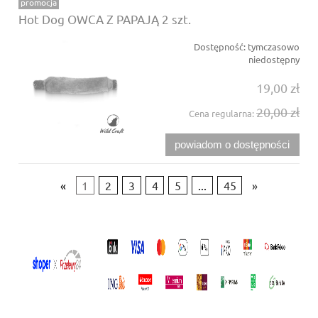
promocja
Hot Dog OWCA Z PAPAJĄ 2 szt.
Dostępność:
tymczasowo
niedostępny
19,00 zł
20,00 zł
Cena regularna:
powiadom o dostępności
«
1
2
3
4
5
...
45
»