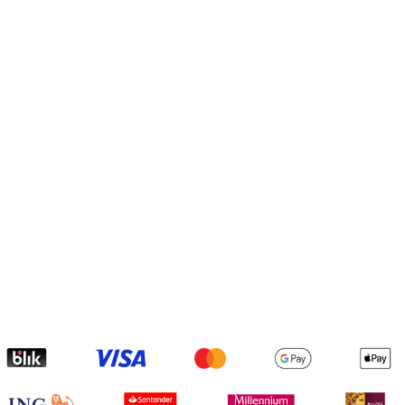
lurowa 2m przepinana
Obroża Welurowa Fioletowa 
Pudrowy Róż
95,00 zł
65,55 zł
100,00 zł
69,00 zł
 regularna:
Cena regularna:
do koszyka
do koszyka