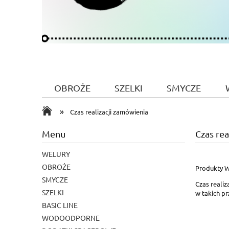
OBROŻE
SZELKI
SMYCZE
»
Czas realizacji zamówienia
Menu
Czas rea
WELURY
OBROŻE
Produkty W
SMYCZE
Czas realiza
SZELKI
w takich pr
BASIC LINE
WODOODPORNE