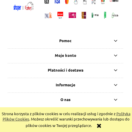
Pomoc
Moje konto
Płatności i dostawa
Informacje
O nas
Strona korzysta z plików cookies w celu realizacji usług i zgodnie z
Polityką
pokaż pełną wersję strony
Plików Cookies
. Możesz określić warunki przechowywania lub dostępu do
Sklep internetowy Shoper.pl
plików cookies w Twojej przeglądarce.