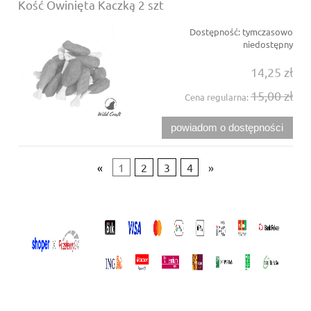
Kość Owinięta Kaczką 2 szt
Dostępność:
tymczasowo
niedostępny
14,25 zł
15,00 zł
Cena regularna:
powiadom o dostępności
«
1
2
3
4
»