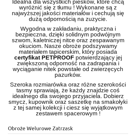
Idealna dla wszystkich piesków, które chcą
wyróżnić się z tłumu ! Wykonane są z
najwyższej jakości materiałów i cechują się
dużą odpornością na zuzycie.
Wygodna w zakładaniu, praktyczna i
bezpieczna, dzięki solidnym podwójnym
szwom, kaletniczej nitce oraz zespawanym
okuciom. Nasze obroże podszywamy
materiałem tapicerskim, który posiada
certyfikat PETPROOF
potwierdzający jej
zwiększoną odporność na zadrapania i
wyciąganie nitek powstałe od zwierzęcych
pazurków.
Szeroka rozmiarówka oraz różne szerokości
tasmy sprawiają, że każdy znajdzie coś
idealnego dla swojego przyjaciela. Dobierz
smycz, kupownik oraz saszetkę na smakołyki
z tej samej kolekcji i ciesz się wyjątkowym
zestawem spacerowym !
Obroże Welurowe Zatrzask