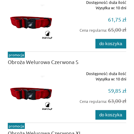
Dostępność:
duża ilość
Wysyłka w:
10 dni
61,75 zł
65,00 zł
Cena regularna:
do koszyka
promocja
Obroża Welurowa Czerwona S
Dostępność:
duża ilość
Wysyłka w:
10 dni
59,85 zł
63,00 zł
Cena regularna:
do koszyka
promocja
Obroża Welurowa Czerwona XL