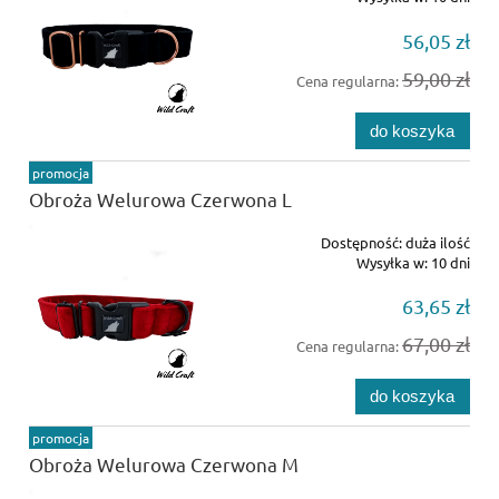
56,05 zł
59,00 zł
Cena regularna:
do koszyka
promocja
Obroża Welurowa Czerwona L
Dostępność:
duża ilość
Wysyłka w:
10 dni
63,65 zł
67,00 zł
Cena regularna:
do koszyka
promocja
Obroża Welurowa Czerwona M