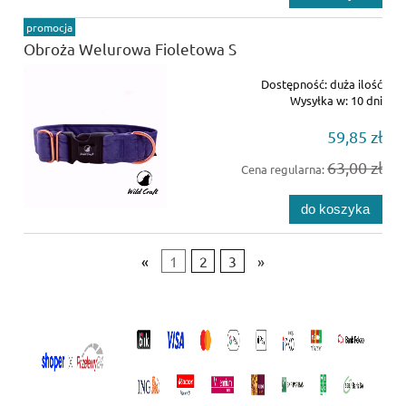
promocja
Obroża Welurowa Fioletowa S
Dostępność:
duża ilość
Wysyłka w:
10 dni
59,85 zł
63,00 zł
Cena regularna:
do koszyka
«
1
2
3
»