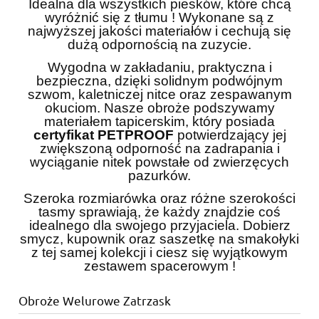
Idealna dla wszystkich piesków, które chcą
wyróżnić się z tłumu ! Wykonane są z
najwyższej jakości materiałów i cechują się
dużą odpornością na zuzycie.
Wygodna w zakładaniu, praktyczna i
bezpieczna, dzięki solidnym podwójnym
szwom, kaletniczej nitce oraz zespawanym
okuciom. Nasze obroże podszywamy
materiałem tapicerskim, który posiada
certyfikat PETPROOF
potwierdzający jej
zwiększoną odporność na zadrapania i
wyciąganie nitek powstałe od zwierzęcych
pazurków.
Szeroka rozmiarówka oraz różne szerokości
tasmy sprawiają, że każdy znajdzie coś
idealnego dla swojego przyjaciela. Dobierz
smycz, kupownik oraz saszetkę na smakołyki
z tej samej kolekcji i ciesz się wyjątkowym
zestawem spacerowym !
Obroże Welurowe Zatrzask