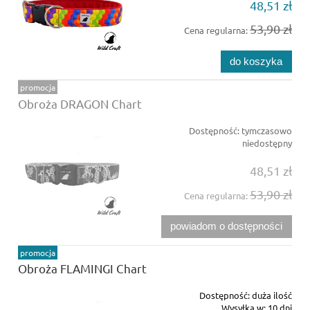
48,51 zł
53,90 zł
Cena regularna:
do koszyka
promocja
Obroża DRAGON Chart
Dostępność:
tymczasowo
niedostępny
48,51 zł
53,90 zł
Cena regularna:
powiadom o dostępności
promocja
Obroża FLAMINGI Chart
Dostępność:
duża ilość
Wysyłka w:
10 dni