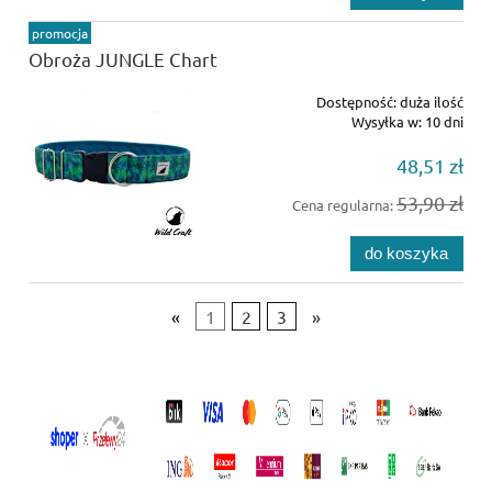
promocja
Obroża JUNGLE Chart
Dostępność:
duża ilość
Wysyłka w:
10 dni
48,51 zł
53,90 zł
Cena regularna:
do koszyka
«
1
2
3
»