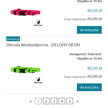
Wysyłka w:
10 dni
40,50 zł
45,00 zł
Cena regularna:
do koszyka
promocja
Obroża Wodoodporna - ZIELONY NEON
Dostępność:
duża ilość
Wysyłka w:
10 dni
40,50 zł
45,00 zł
Cena regularna:
do koszyka
«
1
2
3
4
5
»