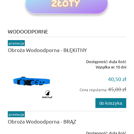
WODOODPORNE
promocja
Obroża Wodoodporna - BŁĘKITNY
Dostępność:
duża ilość
Wysyłka w:
10 dni
40,50 zł
45,00 zł
Cena regularna:
do koszyka
promocja
Obroża Wodoodporna - BRĄZ
Dostępność:
duża ilość