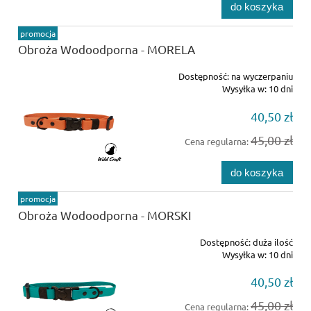
do koszyka
promocja
Obroża Wodoodporna - MORELA
Dostępność:
na wyczerpaniu
Wysyłka w:
10 dni
40,50 zł
45,00 zł
Cena regularna:
do koszyka
promocja
Obroża Wodoodporna - MORSKI
Dostępność:
duża ilość
Wysyłka w:
10 dni
40,50 zł
45,00 zł
Cena regularna: