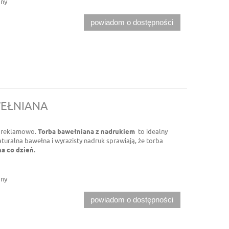
pny
powiadom o dostępności
WEŁNIANA
a reklamowo.
Torba bawełniana z nadrukiem
to idealny
turalna bawełna i wyrazisty nadruk sprawiają, że torba
na co dzień.
pny
powiadom o dostępności