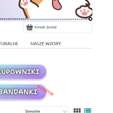
Koszyk:
(pusty)
TURALNE
NASZE WZORY