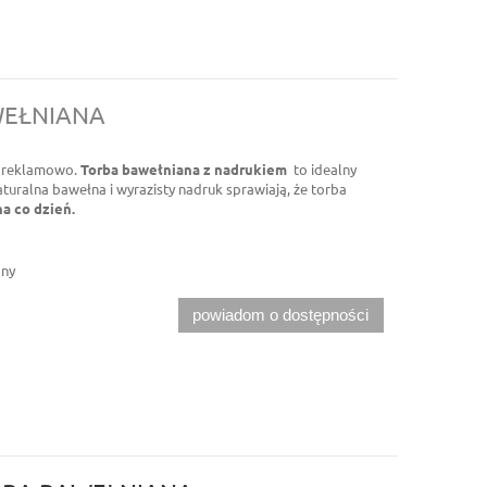
WEŁNIANA
a reklamowo.
Torba bawełniana z nadrukiem
to idealny
turalna bawełna i wyrazisty nadruk sprawiają, że torba
na co dzień.
pny
powiadom o dostępności