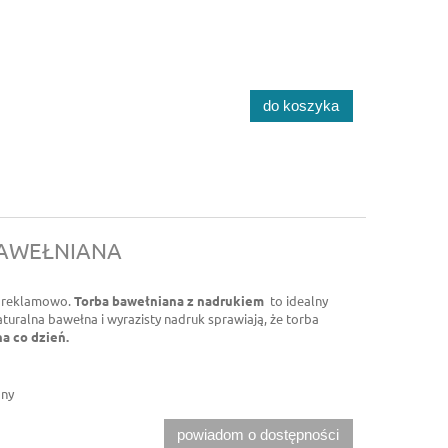
do koszyka
BAWEŁNIANA
a reklamowo.
Torba bawełniana z nadrukiem
to idealny
turalna bawełna i wyrazisty nadruk sprawiają, że torba
na co dzień.
pny
powiadom o dostępności