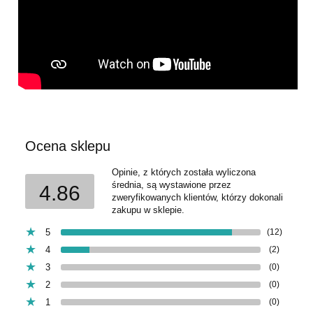
Ocena sklepu
Opinie, z których została wyliczona
średnia, są wystawione przez
4.86
zweryfikowanych klientów, którzy dokonali
zakupu w sklepie.
5
(12)
4
(2)
3
(0)
2
(0)
1
(0)