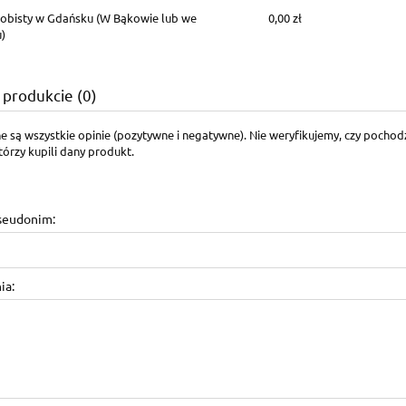
obisty w Gdańsku
(W Bąkowie lub we
0,00 zł
)
 produkcie (0)
e są wszystkie opinie (pozytywne i negatywne). Nie weryfikujemy, czy pocho
tórzy kupili dany produkt.
pseudonim:
ia: