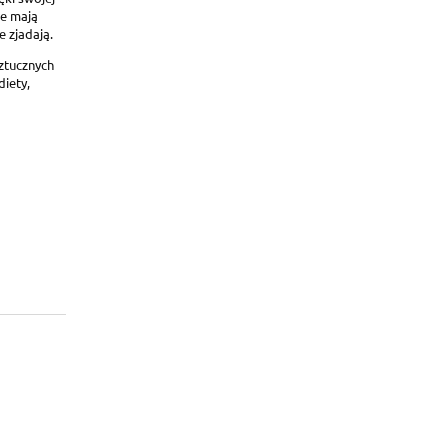
re mają
e zjadają.
sztucznych
iety,