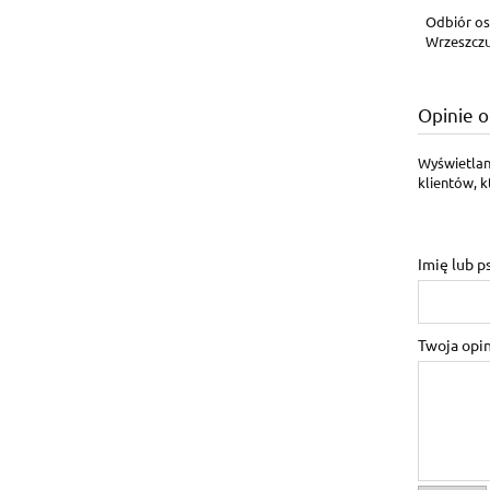
Odbiór os
Wrzeszczu
Opinie o
Wyświetlan
klientów, k
Imię lub 
Twoja opin