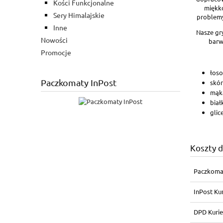
Kości Funkcjonalne
miękko
Sery Himalajskie
problemy 
Inne
Nasze gry
Nowości
barw
Promocje
łoso
Paczkomaty InPost
skór
mąk
biał
glic
Koszty 
Paczkoma
InPost Kur
DPD Kurie