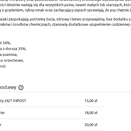
ści idealnie nadają się dla wszystkich psów, nawet małych lub starszych, któ
z gryzieniem, rybny smak oraz zachęcający zapach sprawiają, że psy chętnie j
zaki zaspokajają potrzebę żucia, zdrowy i łatwo przyswajalny, bez dodatku 
ników i środków chemicznych, stanowią dodatkowe uzupełnienie codziennej d
ś 54%,
a z dorsza 35%,
a pszenna,
ko orzechowe,
erol.
dostawy
ty 24/7 INPOST
15,00 zł
Cena nie zawiera ewentualnych kosztów
płatności
ier
18,00 zł
r
20,00 zł