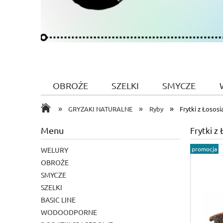
OBROŻE
SZELKI
SMYCZE
»
»
»
GRYZAKI NATURALNE
Ryby
Frytki z Łososi
Menu
Frytki z
promocja
WELURY
OBROŻE
SMYCZE
SZELKI
BASIC LINE
WODOODPORNE