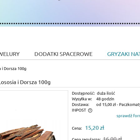
WELURY
DODATKI SPACEROWE
GRYZAKI NA
a i Dorsza 100g
 Łososia i Dorsza 100g
Dostępność:
duża ilość
Wysyłka w:
48 godzin
Dostawa:
od 15,00 zł
- Paczkomat
INPOST
sprawdź for
Cena nie zawiera ewentualnych kosztów
15,20 zł
Cena:
płatności
16,00 zł
Cena regularna: