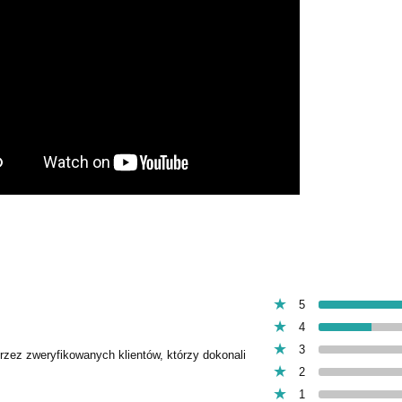
5
4
3
przez zweryfikowanych klientów, którzy dokonali
2
1