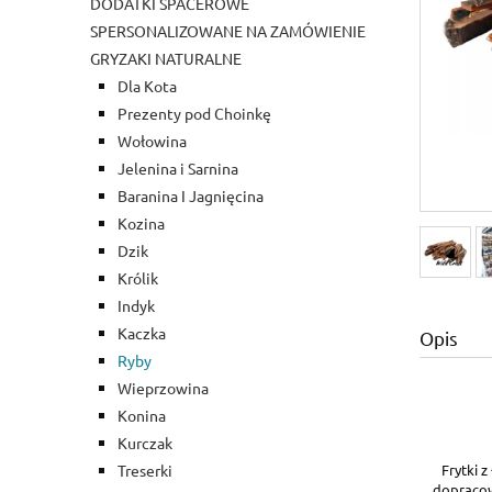
DODATKI SPACEROWE
SPERSONALIZOWANE NA ZAMÓWIENIE
GRYZAKI NATURALNE
Dla Kota
Prezenty pod Choinkę
Wołowina
Jelenina i Sarnina
Baranina I Jagnięcina
Kozina
Dzik
Królik
Indyk
Kaczka
Opis
Ryby
Wieprzowina
Konina
Kurczak
Frytki 
Treserki
dopracow