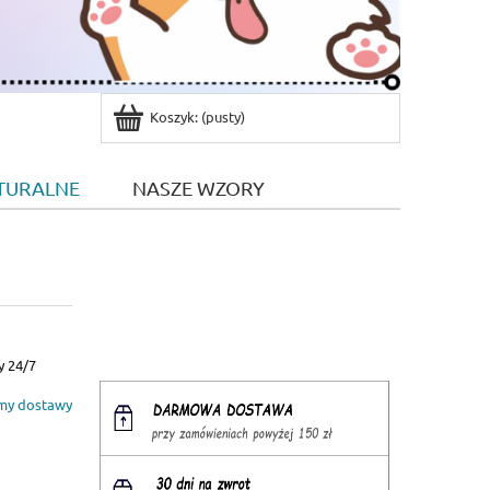
Koszyk:
(pusty)
TURALNE
NASZE WZORY
y 24/7
my dostawy