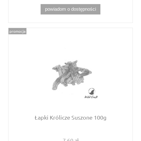
powiadom o dostępności
promocja
Łapki Królicze Suszone 100g
7,60 zł