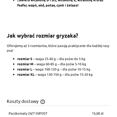
fosfor, wapń, sód, potas, cynk i żelazo!
Jak wybrać rozmiar gryzaka?
Oferujemy aż 3 rozmiarów, które pasują praktycznie dla każdej rasy
psa!
rozmiar S
– waga 25-40 g – dla psów do 5 kg
rozmiar M
– waga 60-85 g – dla psów 5-10 kg
rozmiar L
– waga 100-120 g – dla psów 10-15 kg
rozmiar XL
– waga 130-150 g – dla psów 15-20 kg
Koszty dostawy
Cena nie zawiera ewentualnych kosztów płatności
Paczkomaty 24/7 INPOST
15,00 zł