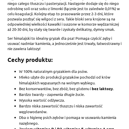
niego całego tłuszczu i pasteryzacji. Następnie dodaje się do niego
odrobinę soli oraz soku z limonki (łącznie jest to zaledwie 0,01%) w
celu koagulacji. Kolejny etap to prasowanie przez 2-3 dni, które
pozwala pozbyć się wilgoci z sera. Takie bloki sera krojone są na
odpowiedniej wielkości kawałki i suszone w komorze wędzarniczej
aż 20-30 dni, by stały się twarde i zyskały delikatny, dymny smak.
Ser himalajski to idealny gryzak dla psa! Pomaga czyścić zęby i
usuwać nadmiar kamienia, a jednocześnie jest trwały, łatwostrawny i
nie zawiera laktozy!
Cechy produktu:
W 100% naturalnym gryzakiem dla psów.
Mleko użyte do produkcji gryzaków pochodzi od krów
himalajskich wypasanych na wolnym wybiegu.
Bez konserwantów, bez zbóż, bez glutenu i
bez laktozy
.
Bardzo twardy – zapewnia długie żucie.
Wysoka wartość odżywcza.
Bardzo niska zawartość tłuszczu i niska zawartość
węglowodanów.
Dba o higienę psich zębów i pomaga w usuwaniu kamienia
nazębnego.
Z
awiera witaminę D i D2, witaminę E, witaminę A oraz